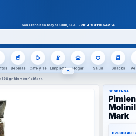
San Francisco Mayor Club, C.A.
RIF
J-50116542-4
ntos
Bebidas
Café y Té
Limpieza
Hogar
Salud
Snacks
Ve
⌃
OCULTAR CATEGORÍAS
lo 198 gr Member's Mark
DESPENSA
Pimien
Molini
Mark
PRECIO ACT