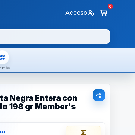
0
Acceso
r más
ta Negra Entera con
llo 198 gr Member's
UAL