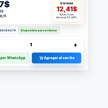
27$
DIVISAS
12,41$
13
Ahorro en
6,11
divisas
13,04%
68356279
Disponible para ordenar
+
1
r por WhatsApp
Agregar al carrito