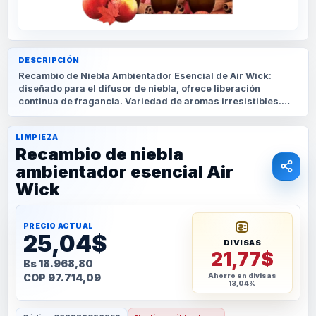
DESCRIPCIÓN
Recambio de Niebla Ambientador Esencial de Air Wick:
diseñado para el difusor de niebla, ofrece liberación
continua de fragancia. Variedad de aromas irresistibles.
Fácil de instalar y recargable. ¡Disfruta de fragancias
cautivadoras en tu hogar!
LIMPIEZA
Recambio de niebla
ambientador esencial Air
Wick
PRECIO ACTUAL
25,04$
DIVISAS
21,77$
Bs 18.968,80
COP 97.714,09
Ahorro en divisas
13,04%