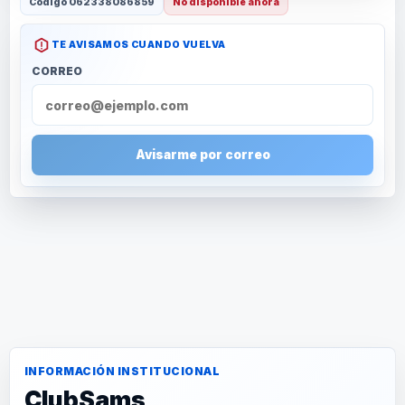
Código
062338086859
No disponible ahora
TE AVISAMOS CUANDO VUELVA
CORREO
Avisarme por correo
INFORMACIÓN INSTITUCIONAL
ClubSams