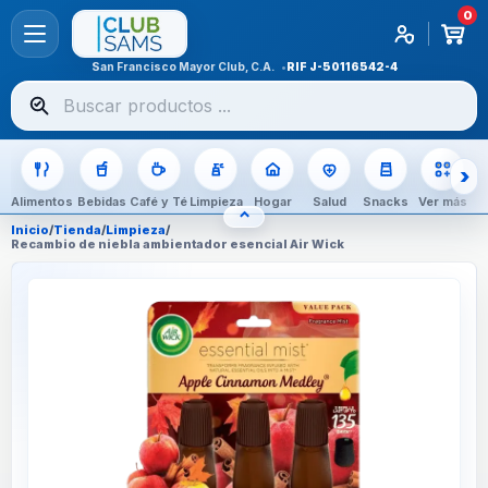
0
San Francisco Mayor Club, C.A.
RIF
J-50116542-4
Buscar
productos
Alimentos
Bebidas
Café y Té
Limpieza
Hogar
Salud
Snacks
Ver más
⌃
OCULTAR CATEGORÍAS
Inicio
/
Tienda
/
Limpieza
/
Recambio de niebla ambientador esencial Air Wick