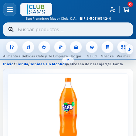
0
San Francisco Mayor Club, C.A.
RIF
J-50116542-4
Buscar
productos
Alimentos
Bebidas
Café y Té
Limpieza
Hogar
Salud
Snacks
Ver más
⌃
OCULTAR CATEGORÍAS
Inicio
/
Tienda
/
Bebidas sin Alcohol
/
Refresco de naranja 1,5L Fanta