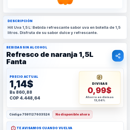
DESCRIPCIÓN
Hit Uva 1,5 L: Bebida refrescante sabor uva en botella de 1,5
litros. Disfruta de su sabor dulce y refrescante.
BEBIDAS SIN ALCOHOL
Refresco de naranja 1,5L
Fanta
PRECIO ACTUAL
1,14$
DIVISAS
0,99$
Bs 860,88
COP 4.448,64
Ahorro en divisas
13,04%
Código
7591127603524
No disponible ahora
TE AVISAMOS CUANDO VUELVA