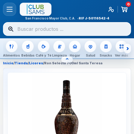
0
San Francisco Mayor Club, C.A.
RIF
J-50116542-4
Buscar
productos
Alimentos
Bebidas
Café y Té
Limpieza
Hogar
Salud
Snacks
Ver más
⌃
OCULTAR CATEGORÍAS
Inicio
/
Tienda
/
Licores
/
Ron Selecto 700ml Santa Teresa