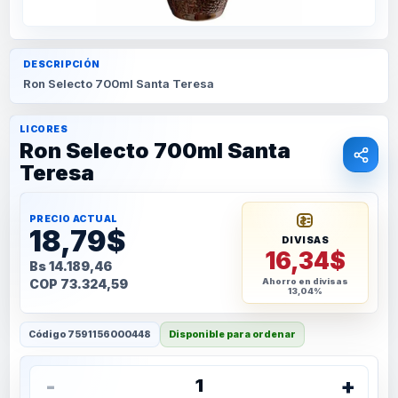
DESCRIPCIÓN
Ron Selecto 700ml Santa Teresa
LICORES
Ron Selecto 700ml Santa
Teresa
PRECIO ACTUAL
18,79$
DIVISAS
16,34$
Bs 14.189,46
COP 73.324,59
Ahorro en divisas
13,04%
Código
7591156000448
Disponible para ordenar
-
+
1