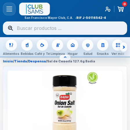
0
San Francisco Mayor Club, C.A.
RIF
J-50116542-4
Buscar
productos
Alimentos
Bebidas
Café y Té
Limpieza
Hogar
Salud
Snacks
Ver más
⌃
OCULTAR CATEGORÍAS
Inicio
/
Tienda
/
Despensa
/
Sal de Cebolla 127.6g Badia