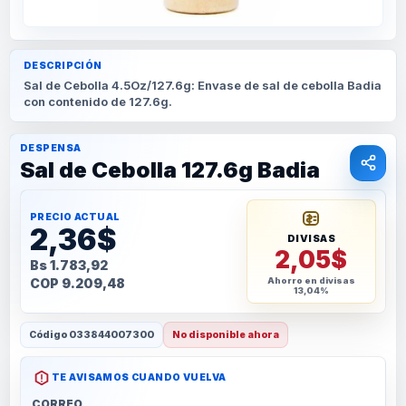
DESCRIPCIÓN
Sal de Cebolla 4.5Oz/127.6g: Envase de sal de cebolla Badia
con contenido de 127.6g.
DESPENSA
Sal de Cebolla 127.6g Badia
PRECIO ACTUAL
2,36$
DIVISAS
2,05$
Bs 1.783,92
COP 9.209,48
Ahorro en divisas
13,04%
Código
033844007300
No disponible ahora
TE AVISAMOS CUANDO VUELVA
CORREO