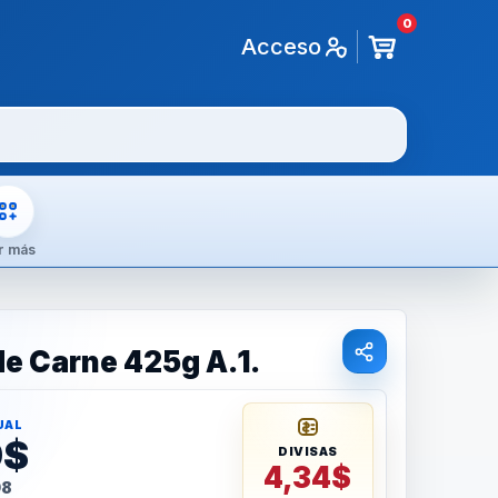
0
Acceso
r más
de Carne 425g A.1.
UAL
9$
DIVISAS
4,34$
98