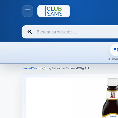
Buscar
productos
Alime
Inicio
/
Tienda
/
bcv
/
Salsa de Carne 425g A.1.