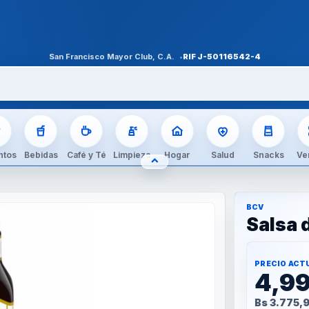
San Francisco Mayor Club, C.A.
RIF
J-50116542-4
ntos
Bebidas
Café y Té
Limpieza
Hogar
Salud
Snacks
Ve
⌃
OCULTAR CATEGORÍAS
BCV
Salsa 
PRECIO ACT
4,9
Bs 3.775,