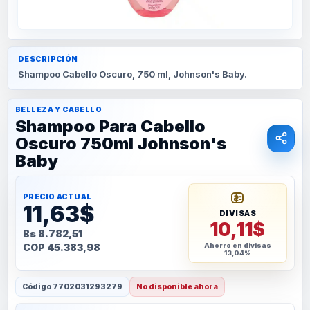
DESCRIPCIÓN
Shampoo Cabello Oscuro, 750 ml, Johnson's Baby.
BELLEZA Y CABELLO
Shampoo Para Cabello
Oscuro 750ml Johnson's
Baby
PRECIO ACTUAL
11,63$
DIVISAS
10,11$
Bs 8.782,51
COP 45.383,98
Ahorro en divisas
13,04%
Código
7702031293279
No disponible ahora