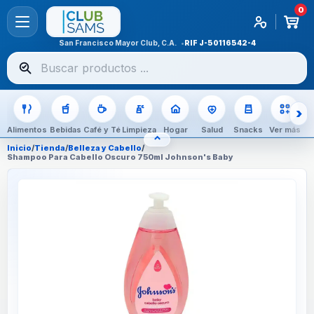
0
San Francisco Mayor Club, C.A.
RIF
J-50116542-4
Buscar
productos
Alimentos
Bebidas
Café y Té
Limpieza
Hogar
Salud
Snacks
Ver más
⌃
OCULTAR CATEGORÍAS
Inicio
/
Tienda
/
Belleza y Cabello
/
Shampoo Para Cabello Oscuro 750ml Johnson's Baby