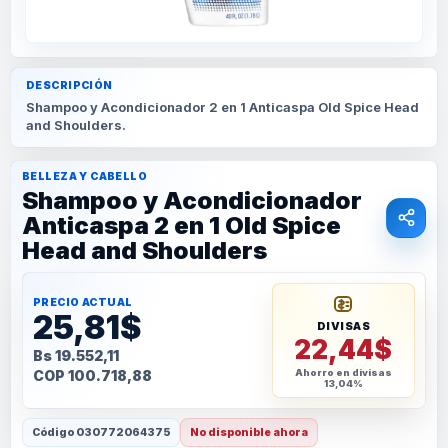
DESCRIPCIÓN
Shampoo y Acondicionador 2 en 1 Anticaspa Old Spice Head
and Shoulders.
BELLEZA Y CABELLO
Shampoo y Acondicionador
Anticaspa 2 en 1 Old Spice
Head and Shoulders
PRECIO ACTUAL
25,81$
DIVISAS
22,44$
Bs 19.552,11
COP 100.718,88
Ahorro en divisas
13,04%
Código
030772064375
No disponible ahora