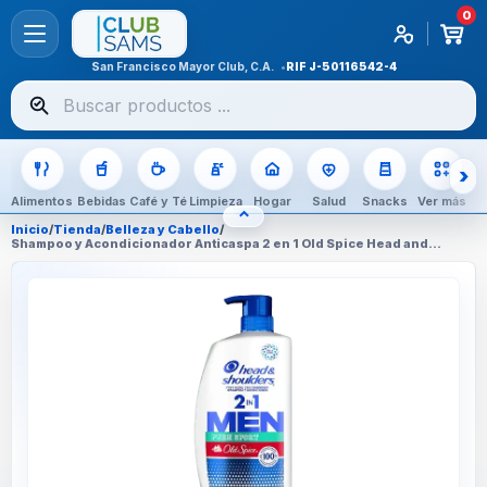
0
San Francisco Mayor Club, C.A.
RIF
J-50116542-4
Buscar
productos
Alimentos
Bebidas
Café y Té
Limpieza
Hogar
Salud
Snacks
Ver más
⌃
OCULTAR CATEGORÍAS
Inicio
/
Tienda
/
Belleza y Cabello
/
Shampoo y Acondicionador Anticaspa 2 en 1 Old Spice Head and
Shoulders