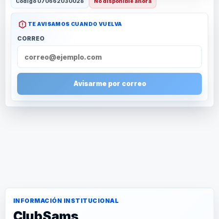
Código
070662030028
No disponible ahora
TE AVISAMOS CUANDO VUELVA
CORREO
Avisarme por correo
INFORMACIÓN INSTITUCIONAL
ClubSams