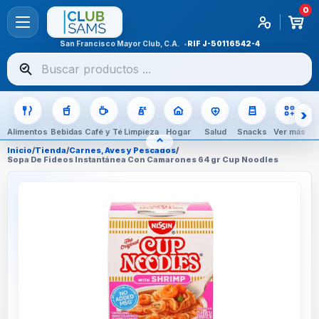
0
San Francisco Mayor Club, C.A.
RIF
J-50116542-4
Buscar
productos
Alimentos
Bebidas
Café y Té
Limpieza
Hogar
Salud
Snacks
Ver más
⌃
OCULTAR CATEGORÍAS
Inicio
/
Tienda
/
Carnes, Aves y Pescados
/
Sopa De Fideos Instantánea Con Camarones 64 gr Cup Noodles