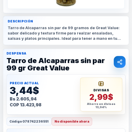
DESCRIPCIÓN
Tarro de Alcaparras sin par de 99 gramos de Great Value:
sabor delicado y textura firme para realzar ensaladas,
salsas y platos principales. Ideal para tener a mano en tu
despensa. ¡Eleva el sabor de tus comidas con estas
alcaparras
DESPENSA
Tarro de Alcaparras sin par
99 gr Great Value
PRECIO ACTUAL
3,44$
DIVISAS
2,99$
Bs 2.605,94
COP 13.423,98
Ahorro en divisas
13,04%
Código
078742236551
No disponible ahora