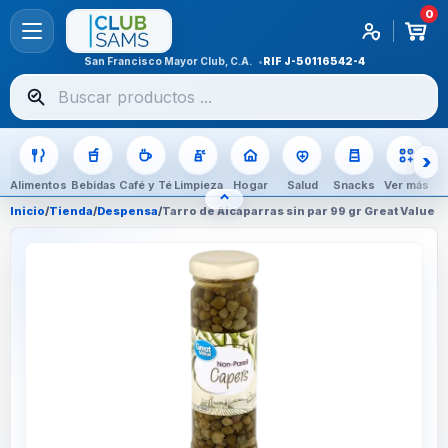
0
San Francisco Mayor Club, C.A.
RIF
J-50116542-4
Buscar
productos
Alimentos
Bebidas
Café y Té
Limpieza
Hogar
Salud
Snacks
Ver más
⌃
OCULTAR CATEGORÍAS
Inicio
/
Tienda
/
Despensa
/
Tarro de Alcaparras sin par 99 gr Great Value