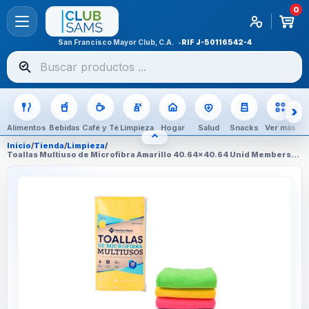
0
San Francisco Mayor Club, C.A.
RIF
J-50116542-4
Buscar
productos
Alimentos
Bebidas
Café y Té
Limpieza
Hogar
Salud
Snacks
Ver más
⌃
OCULTAR CATEGORÍAS
Inicio
/
Tienda
/
Limpieza
/
Toallas Multiuso de Microfibra Amarillo 40.64x40.64 Unid Members
Mark