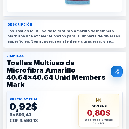
DESCRIPCIÓN
Las Toallas Multiuso de Microfibra Amarillo de Members
Mark son una excelente opción para la limpieza de diversas
superficies. Son suaves, resistentes y duraderas, y se
pueden lavar y reutilizar muchas veces. Cada toalla mide
40.64x40.64 cm y está diseñada
LIMPIEZA
Toallas Multiuso de
Microfibra Amarillo
40.64x40.64 Unid Members
Mark
PRECIO ACTUAL
0,92$
DIVISAS
0,80$
Bs 695,43
COP 3.590,13
Ahorro en divisas
13,04%