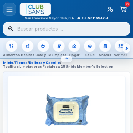
0
San Francisco Mayor Club, C.A.
RIF
J-50116542-4
Buscar
productos
Alimentos
Bebidas
Café y Té
Limpieza
Hogar
Salud
Snacks
Ver más
⌃
OCULTAR CATEGORÍAS
Inicio
/
Tienda
/
Belleza y Cabello
/
Toallitas Limpiadoras Faciales x 25 Unids Member's Selection