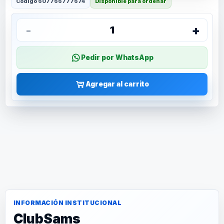
Código
607766777674
Disponible para ordenar
-
+
1
Pedir por WhatsApp
Agregar al carrito
INFORMACIÓN INSTITUCIONAL
ClubSams