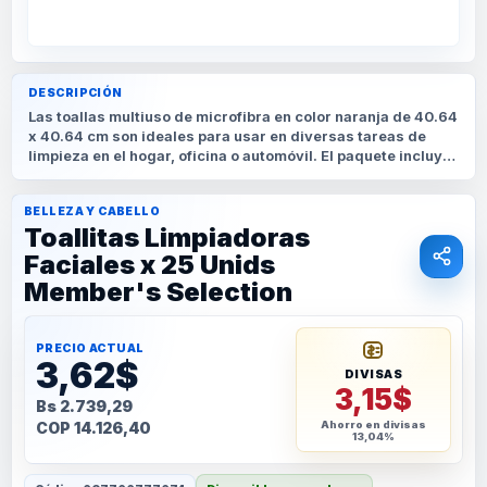
DESCRIPCIÓN
Las toallas multiuso de microfibra en color naranja de 40.64
x 40.64 cm son ideales para usar en diversas tareas de
limpieza en el hogar, oficina o automóvil. El paquete incluye
una unidad de alta calidad de la marca Members
BELLEZA Y CABELLO
Toallitas Limpiadoras
Faciales x 25 Unids
Member's Selection
PRECIO ACTUAL
3,62$
DIVISAS
3,15$
Bs 2.739,29
COP 14.126,40
Ahorro en divisas
13,04%