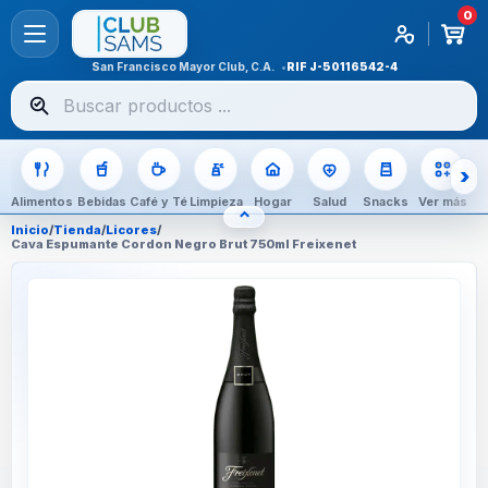
0
San Francisco Mayor Club, C.A.
RIF
J-50116542-4
Buscar
productos
Alimentos
Bebidas
Café y Té
Limpieza
Hogar
Salud
Snacks
Ver más
⌃
OCULTAR CATEGORÍAS
Inicio
/
Tienda
/
Licores
/
Cava Espumante Cordon Negro Brut 750ml Freixenet