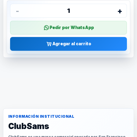
-
+
1
Pedir por WhatsApp
Agregar al carrito
INFORMACIÓN INSTITUCIONAL
ClubSams
ClubSams es una marca comercial operada por San Francisco