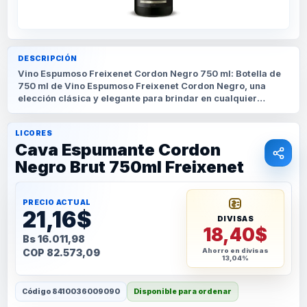
DESCRIPCIÓN
Vino Espumoso Freixenet Cordon Negro 750 ml: Botella de
750 ml de Vino Espumoso Freixenet Cordon Negro, una
elección clásica y elegante para brindar en cualquier
ocasión.
LICORES
Cava Espumante Cordon
Negro Brut 750ml Freixenet
PRECIO ACTUAL
21,16$
DIVISAS
18,40$
Bs 16.011,98
COP 82.573,09
Ahorro en divisas
13,04%
Código
8410036009090
Disponible para ordenar