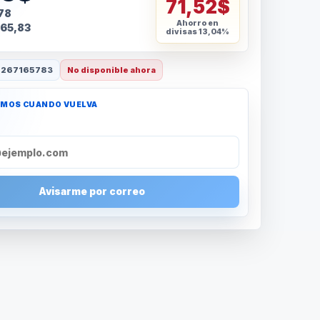
71,52$
,78
Ahorro en
65,83
divisas
13,04%
267165783
No disponible ahora
AMOS CUANDO VUELVA
Avisarme por correo