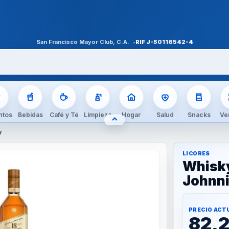
San Francisco Mayor Club, C.A.
RIF
J-50116542-4
ntos
Bebidas
Café y Té
Limpieza
Hogar
Salud
Snacks
Ve
⌃
OCULTAR CATEGORÍAS
r
LICORES
Whisk
Johnni
PRECIO ACT
82,