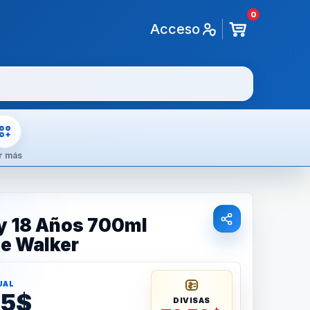
0
Acceso
r más
y 18 Años 700ml
e Walker
UAL
25$
DIVISAS