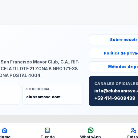
Sobre nosot
Política de priv
an Francisco Mayor Club, C.A.. RIF:
Métodos de p
RCELA 11 LOTE 21 ZONA B NRO 171-38
ZONA POSTAL 4004.
CANALES OFICIALE
SITIO OFICIAL
info@clubsamsve
clubsamsve.com
+58 414-9608438
Home
Tienda
WhatsApp
Entra