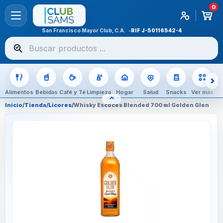
0
San Francisco Mayor Club, C.A.
RIF
J-50116542-4
Buscar
productos
Alimentos
Bebidas
Café y Té
Limpieza
Hogar
Salud
Snacks
Ver más
⌃
OCULTAR CATEGORÍAS
Inicio
/
Tienda
/
Licores
/
Whisky Escoces Blended 700 ml Golden Glen