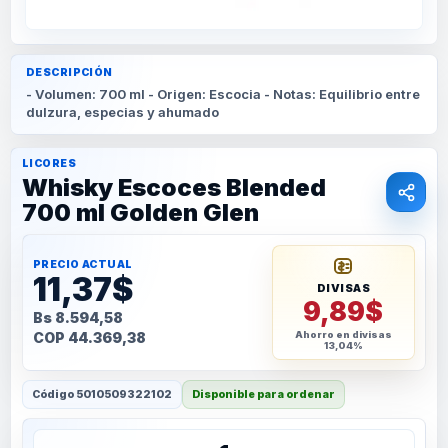
DESCRIPCIÓN
- Volumen: 700 ml - Origen: Escocia - Notas: Equilibrio entre
dulzura, especias y ahumado
LICORES
Whisky Escoces Blended
700 ml Golden Glen
PRECIO ACTUAL
11,37$
DIVISAS
9,89$
Bs 8.594,58
COP 44.369,38
Ahorro en divisas
13,04%
Código
5010509322102
Disponible para ordenar