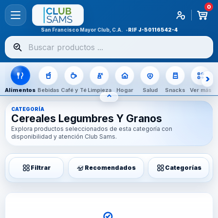
0
San Francisco Mayor Club, C.A.
RIF
J-50116542-4
Buscar
productos
Alimentos
Bebidas
Café y Té
Limpieza
Hogar
Salud
Snacks
Ver más
⌃
OCULTAR CATEGORÍAS
CATEGORÍA
Cereales Legumbres Y Granos
Explora productos seleccionados de esta categoría con
disponibilidad y atención Club Sams.
Filtrar
Recomendados
Categorías